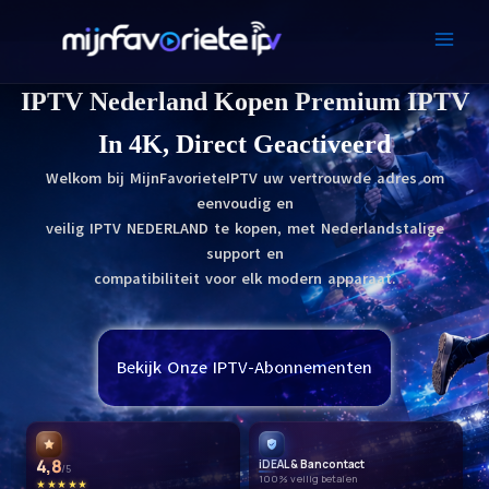
Skip
to
content
IPTV Nederland Kopen Premium IPTV
In 4K, Direct Geactiveerd
Welkom bij MijnFavorieteIPTV uw vertrouwde adres om
eenvoudig en
veilig
IPTV NEDERLAND
te kopen, met Nederlandstalige
support en
compatibiliteit voor elk modern apparaat.
Bekijk Onze IPTV-Abonnementen
4,8
iDEAL & Bancontact
/5
100% veilig betalen
★★★★★