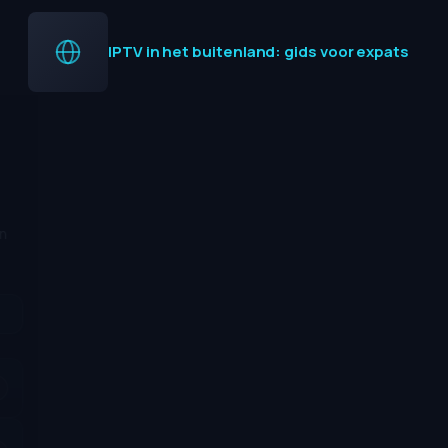
IPTV in het buitenland: gids voor expats
FAQ
Veelgestelde vragen
Alles wat u moet weten over IPTV in Nederland — direct en
zonder omhaal beantwoord.
Wat is IPTV en hoe werkt het in Nederland?
Hoeveel kost een IPTV-abonnement bij