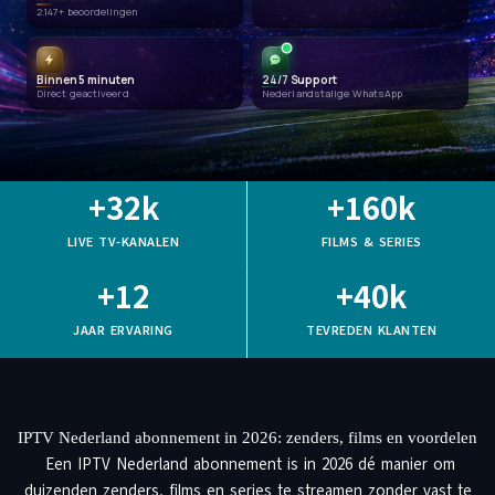
2.147+ beoordelingen
Binnen 5 minuten
24/7 Support
Direct geactiveerd
Nederlandstalige WhatsApp
+
32
k
+
160
k
LIVE TV-KANALEN
FILMS & SERIES
+
12
+
40
k
JAAR ERVARING
TEVREDEN KLANTEN
IPTV Nederland abonnement in 2026: zenders, films en voordelen
Een IPTV Nederland abonnement is in 2026 dé manier om
duizenden zenders, films en series te streamen zonder vast te