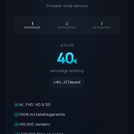
Probeer onze service
1
2
3
APPARAAT
APPARATEN
APPARATEN
€74,99
40
€
eenmalige betaling
~€6,67/maand
4K, FHD, HD & SD
100% Installatiegarantie
+65.000 zenders