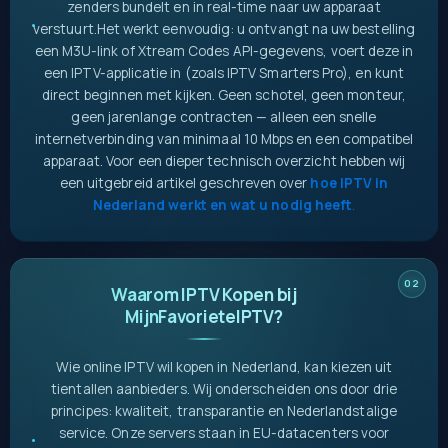
zenders bundelt en in real-time naar uw apparaat
verstuurt.
Het werkt eenvoudig: u ontvangt na uw bestelling
een M3U-link of Xtream Codes API-gegevens, voert deze in
een IPTV-applicatie in (zoals IPTV Smarters Pro), en kunt
direct beginnen met kijken. Geen schotel, geen monteur,
geen jarenlange contracten — alleen een snelle
internetverbinding van minimaal 10 Mbps en een compatibel
apparaat. Voor een dieper technisch overzicht hebben wij
een uitgebreid artikel geschreven over
hoe IPTV in
Nederland werkt en wat u nodig heeft
.
Waarom IPTV Kopen bij
MijnFavorieteIPTV?
Wie online IPTV wil kopen in Nederland, kan kiezen uit
tientallen aanbieders. Wij onderscheiden ons door drie
principes: kwaliteit, transparantie en Nederlandstalige
service. Onze servers staan in EU-datacenters voor