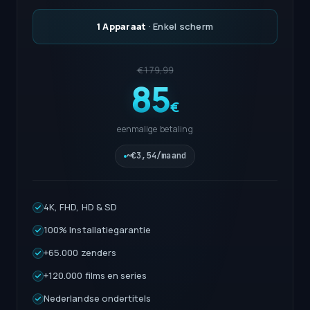
1 Apparaat
· Enkel scherm
€179,99
85
€
eenmalige betaling
~€3,54/maand
4K, FHD, HD & SD
100% Installatiegarantie
+65.000 zenders
+120.000 films en series
Nederlandse ondertitels