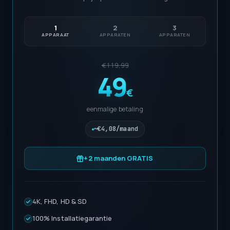
1
2
3
APPARAAT
APPARATEN
APPARATEN
€119,99
49
€
eenmalige betaling
~€4,08/maand
+2 maanden GRATIS
4K, FHD, HD & SD
100% Installatiegarantie