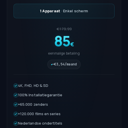
1 Apparaat
· Enkel scherm
€179,99
85
€
eenmalige betaling
~€3,54/maand
4K, FHD, HD & SD
100% Installatiegarantie
+65.000 zenders
+120.000 films en series
Nederlandse ondertitels