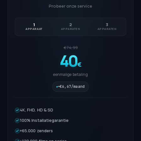
Probeer onze service
1
2
3
APPARAAT
APPARATEN
APPARATEN
€74,99
40
€
eenmalige betaling
~€6,67/maand
4K, FHD, HD & SD
100% Installatiegarantie
+65.000 zenders