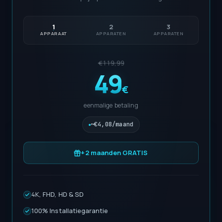
1
2
3
APPARAAT
APPARATEN
APPARATEN
€119,99
49
€
eenmalige betaling
~€4,08/maand
+2 maanden GRATIS
4K, FHD, HD & SD
100% Installatiegarantie