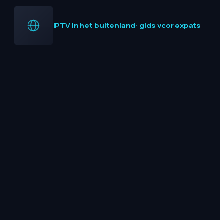
IPTV in het buitenland: gids voor expats
FAQ
Veelgestelde vragen
Alles wat u moet weten over IPTV in Nederland — direct en
zonder omhaal beantwoord.
Wat is IPTV en hoe werkt het in Nederland?
Hoeveel kost een IPTV-abonnement bij