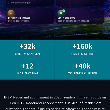
2.147+ beoordelingen
Binnen 5 minuten
24/7 Support
Direct geactiveerd
Nederlandstalige WhatsApp
+
32
k
+
160
k
LIVE TV-KANALEN
FILMS & SERIES
+
12
+
40
k
JAAR ERVARING
TEVREDEN KLANTEN
IPTV Nederland abonnement in 2026: zenders, films en voordelen
Een IPTV Nederland abonnement is in 2026 dé manier om
duizenden zenders, films en series te streamen zonder vast te