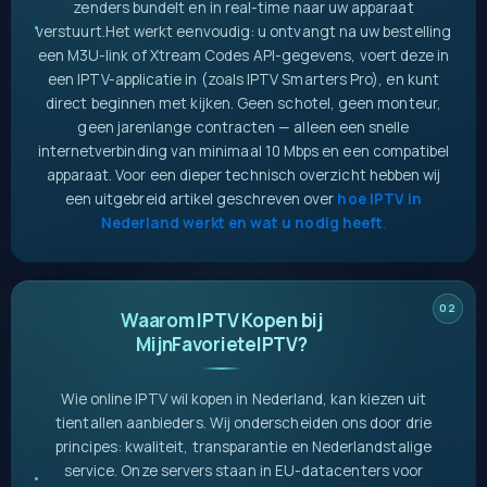
zenders bundelt en in real-time naar uw apparaat
verstuurt.
Het werkt eenvoudig: u ontvangt na uw bestelling
een M3U-link of Xtream Codes API-gegevens, voert deze in
een IPTV-applicatie in (zoals IPTV Smarters Pro), en kunt
direct beginnen met kijken. Geen schotel, geen monteur,
geen jarenlange contracten — alleen een snelle
internetverbinding van minimaal 10 Mbps en een compatibel
apparaat. Voor een dieper technisch overzicht hebben wij
een uitgebreid artikel geschreven over
hoe IPTV in
Nederland werkt en wat u nodig heeft
.
Waarom IPTV Kopen bij
MijnFavorieteIPTV?
Wie online IPTV wil kopen in Nederland, kan kiezen uit
tientallen aanbieders. Wij onderscheiden ons door drie
principes: kwaliteit, transparantie en Nederlandstalige
service. Onze servers staan in EU-datacenters voor