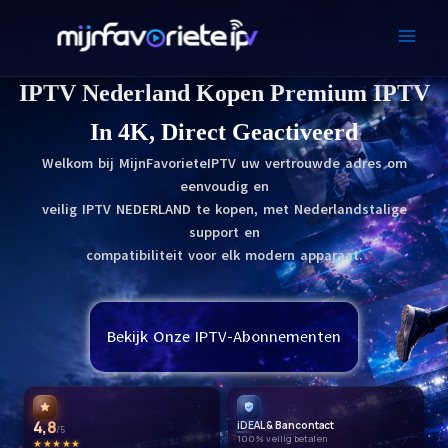
Skip
to
content
IPTV Nederland Kopen Premium IPTV
In 4K, Direct Geactiveerd
Welkom bij MijnFavorieteIPTV uw vertrouwde adres om
eenvoudig en
veilig
IPTV NEDERLAND
te kopen, met Nederlandstalige
support en
compatibiliteit voor elk modern apparaat.
Bekijk Onze IPTV-Abonnementen
4,8
iDEAL & Bancontact
/5
100% veilig betalen
★★★★★